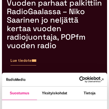
Vuoden parhaat palkittiin
RadioGaalassa – Niko
Saarinen jo neljättä
kertaa vuoden
radiojuontaja, POPfm
vuoden radio
Lue tiedote
12.3.2026
Suostumus
Yksityiskohdat
Tietoja
RadioGaalan ehdokkaat julki – kaupallisen radion
parhaat palkitaan huhtikuussa