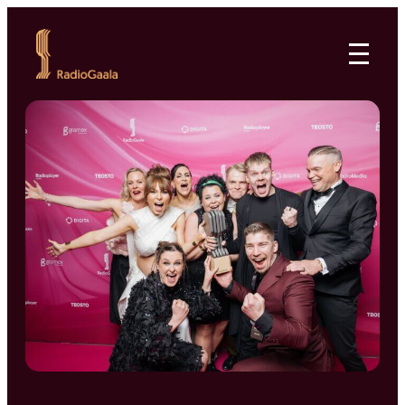
Siirry
suoraan
RadioGaala
sisältöön