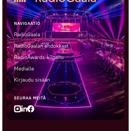
NAVIGAATIO
RadioGaala
RadioGaalan ehdokkaat
RadioAwards-kilpailu
Medialle
Kirjaudu sisään
SEURAA MEITÄ
LinedIn
Facebook
Instagram