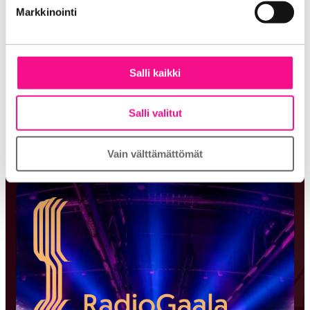
Markkinointi
31.3.2023
Vuoden radiojuontajan valtikka vaihtoi omistajaa
RadioGaalassa – katso kaikki palkitut
Salli kaikki
9.3.2023
Salli valitut
RadioGaalan ehdokkaat julkaistu – ennätysmäärä
yleisöääniä
Vain välttämättömät