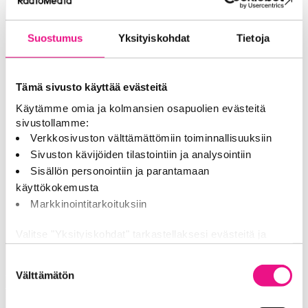
Suostumus
Yksityiskohdat
Tietoja
Kirjaudu sisään
Kirjaudu sisään.
Tämä sivusto käyttää evästeitä
Käytämme omia ja kolmansien osapuolien evästeitä
sivustollamme:
Sähköpostiosoite
Verkkosivuston välttämättömiin toiminnallisuuksiin
Sivuston kävijöiden tilastointiin ja analysointiin
Sisällön personointiin ja parantamaan
Salasana
käyttökokemusta
Markkinointitarkoituksiin
Valitse "Yksityiskohdat" tarkastellaksesi evästeitä ja
Muista minut
tehdäksesi muutoksia valintaasi.
Suostumuksen
aalan
Välttämätön
Jaamme sosiaalisen median, mainosalan ja analytiikka-
valinta
ivuille
alan kumppaneillemme tietoja siitä, miten käytät
Kirjaudu sisään
sivustoamme. Kumppanimme voivat yhdistää näitä