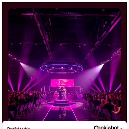
Siirry
suoraan
sisältöön