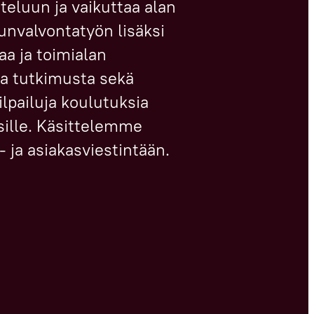
eluun ja vaikuttaa alan
unvalvontatyön lisäksi
a ja toimialan
aa tutkimusta sekä
ilpailuja koulutuksia
sille. Käsittelemme
- ja asiakasviestintään.