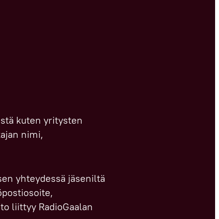
istä kuten yritysten
tajan nimi,
sen yhteydessä jäseniltä
öpostiosoite,
to liittyy RadioGaalan