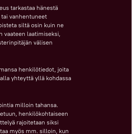
keus tarkastaa hänestä
t tai vanhentuneet
isteta siltä osin kuin ne
n vaateen laatimiseksi,
sterinpitäjän välisen
amansa henkilötiedot, joita
lla yhteyttä yllä kohdassa
intia milloin tahansa.
n etuun, henkilökohtaiseen
ttelyä rajoitetaan siksi
ittaa myös mm. silloin, kun