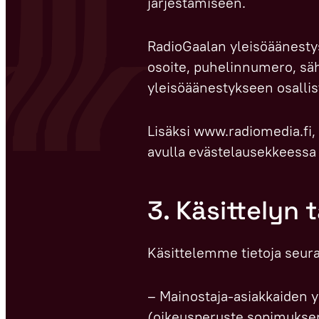
järjestämiseen.
RadioGaalan yleisöäänestys
osoite, puhelinnumero, sä
yleisöäänestykseen osallist
Lisäksi www.radiomedia.fi, k
avulla evästelausekkeessa
3. Käsittelyn 
Käsittelemme tietoja seuraa
– Mainostaja-asiakkaiden y
(oikeusperuste sopimukse