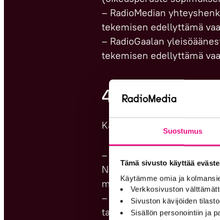
– RadioMedian yhteyshenki
tekemisen edellyttämä va
– RadioGaalan yleisöäänes
tekemisen edellyttämä vaa
4. Tietojen sä
Käsittelemme tietoja niin 
Suostumus
– Mainostaja-asiakkaiden yh
Tämä sivusto käyttää eväste
Nimi- ja yhteystietoja säil
Käytämme omia ja kolmansien
markkinointia ole kielletty.
Verkkosivuston välttämätt
– RadioMedian yhteyshenkilö
Sivuston kävijöiden tilastoi
tarvetta (esim. RadioGaalan
Sisällön personointiin ja