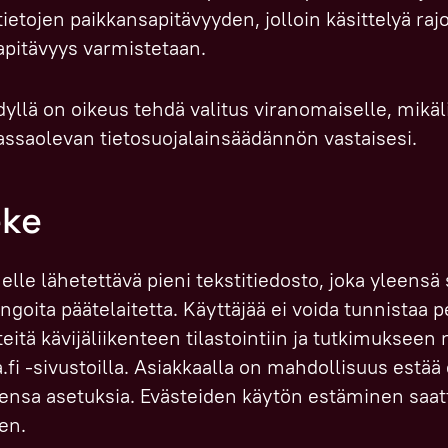
tietojen paikkansapitävyyden, jolloin käsittelyä rajo
apitävyys varmistetaan.
dyllä on oikeus tehdä valitus viranomaiselle, mikä
massaolevan tietosuojalainsäädännön vastaisesi.
eke
elle lähetettävä pieni tekstitiedosto, joka yleensä
oita päätelaitetta. Käyttäjää ei voida tunnistaa p
eitä kävijäliikenteen tilastointiin ja tutkimukseen 
la.fi -sivustoilla. Asiakkaalla on mahdollisuus estä
sa asetuksia. Evästeiden käytön estäminen saatta
en.