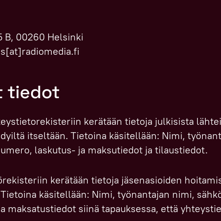
5 B, 00260 Helsinki
ss[at]radiomedia.fi
t tiedot
ystietorekisteriin kerätään tietoja julkisista lähte
idyiltä itseltään. Tietoina käsitellään: Nimi, työnan
umero, laskutus- ja maksutiedot ja tilaustiedot.
ekisteriin kerätään tietoja jäsenasioiden hoitami
. Tietoina käsitellään: Nimi, työnantajan nimi, sähk
a maksatustiedot siinä tapauksessa, että yhteystie