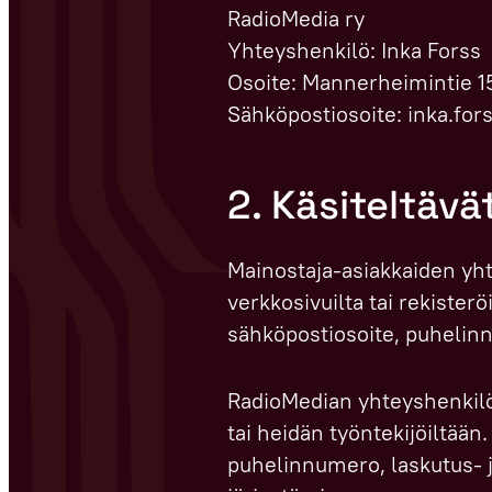
RadioMedia ry
Yhteyshenkilö: Inka Forss
Osoite: Mannerheimintie 1
Sähköpostiosoite: inka.for
2. Käsiteltävä
Mainostaja-asiakkaiden yhte
verkkosivuilta tai rekisterö
sähköpostiosoite, puhelinn
RadioMedian yhteyshenkilör
tai heidän työntekijöiltään
puhelinnumero, laskutus- j