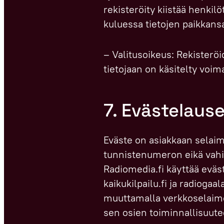
rekisteröity kiistää henkilö
kuluessa tietojen paikkans
– Valitusoikeus: Rekisteröi
tietojaan on käsitelty voi
7. Evästelaus
Eväste on asiakkaan selaim
tunnistenumeron eikä vahing
Radiomedia.fi käyttää eväst
kaikukilpailu.fi ja radiogaa
muuttamalla verkkoselaimen
sen osien toiminnallisuute