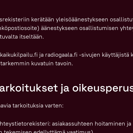
rekisteriin kerätään yleisöäänestykseen osallistu
hköpostiosoite) äänestykseen osallistumisen yhte
uvalta itseltään.
aikukilpailu.fi ja radiogaala.fi -sivujen käyttäjistä
 tarkemmin kuvatuin tavoin.
tarkoitukset ja oikeusperu
via tarkoituksia varten:
hteystietorekisteri: asiakassuhteen hoitaminen ja
n tekemisen edellyttämä vaatimus).