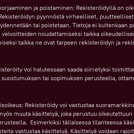
korjaaminen ja poistaminen: Rekisteröidyllä on oi
Rekisteröidyn pyynnöstä virheelliset, puutteellise
äydennetään tai poistetaan. Tietoja ei kuitenkaan po
 velvoitteiden noudattamiseksi taikka oikeudellise
iseksi taikka ne ovat tarpeen rekisteröidyn ja reki
isteröity voi halutessaan saada siirretyksi toimitt
i suostumuksen tai sopimuksen perusteella, ottama
isoikeus: Rekisteröidy voi vastustaa suoramarkkino
 myös muuta käsittelyä, joka perustuu oikeutettuu
erusteella. Esimerkiksi tällaisessa tilanteessa käsi
steita vastustaa käsittelyä. Käsittelyä voidaan rajo