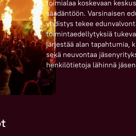
toimialaa koskevaan keskust
säädäntöön. Varsinaisen ed
yhdistys tekee edunvalvonta
toimintaedellytyksiä tukev
järjestää alan tapahtumia, k
sekä neuvontaa jäsenyrityk
henkilötietoja lähinnä jäsen
ot