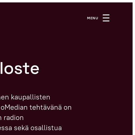
loste
en kaupallisten
dioMedian tehtävänä on
n radion
ssa sekä osallistua