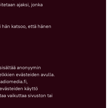
itetaan ajaksi, jonka
li hän katsoo, että hänen
 sisältää anonyymin
elkkien evästeiden avulla.
radiomedia.fi,
ä evästeiden käyttö
a vaikuttaa sivuston tai