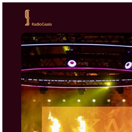
Siirry
suoraan
RadioGaala
sisältöön