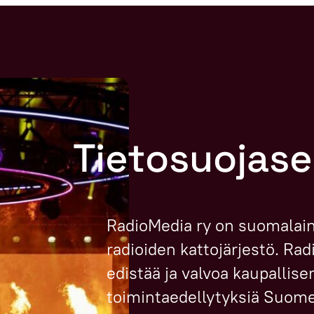
Tietosuojase
RadioMedia ry on suomalain
radioiden kattojärjestö. Ra
edistää ja valvoa kaupallise
toimintaedellytyksiä Suome