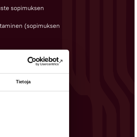
ruste sopimuksen
ittaminen (sopimuksen
en toteuttamiseksi:
Tietoja
ilytetään kuusi vuotta.
vat ajankohtaisia eikä
a, kun tiedoille ei enää
 vuoden sisällä