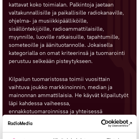
kattavat koko toimialan. Palkintoja jaetaan
valtakunnallisille ja paikallisille radiokanaville,
ohjelma- ja musiikkipäälliköille,
sisällöntekijöille, radioammattilaisille,
myynnille, luoville ratkaisuille, tapahtumille,
someteoille ja äänituotannolle. Jokaisella
kategorialla on omat kriteerinsä ja tuomarointi
perustuu selkeään pisteytykseen.
Kilpailun tuomaristossa toimii vuosittain
vaihtuva joukko markkinoinnin, median ja
mainonnan ammattilaisia. He käyvät kilpailutyöt
läpi kahdessa vaiheessa,
ennakkotuomaroinnissa ja yhteisessä
tuomaristotapaamisessa, jossa valitaan voittajat
ja shortlistalle nousevat ehdokkaat.
RadioAwards-voittajat julkistetaan keväällä