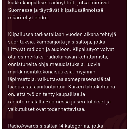
kaikki kaupalliset radioyhtiöt, jotka toimivat
Suomessa ja täyttävät kilpailusäännöissä
määritellyt ehdot.
Kilpailussa tarkastellaan vuoden aikana tehtyjä
suorituksia, kampanjoita ja sisältöjä, jotka
liittyvät radioon ja audioon. Kilpailutyöt voivat
olla esimerkiksi radiokanavan kehittämistä,
onnistuneita ohjelmauudistuksia, luovia
markkinointikokonaisuuksia, myynnin
läpimurtoja, vaikuttavaa somepresenssiä tai
laadukasta äänituotantoa. Kaiken lähtökohtana
on, että työ on tehty kaupallisella
radiotoimialalla Suomessa ja sen tulokset ja
vaikutukset ovat todennettavissa.
RadioAwards sisältää 14 kategoriaa, jotka