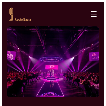
Siirry
suoraan
RadioGaala
sisältöön