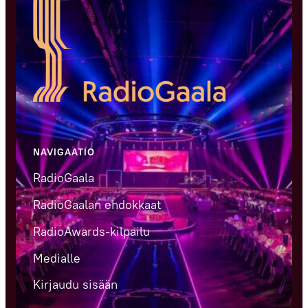
NAVIGAATIO
RadioGaala
RadioGaalan ehdokkaat
RadioAwards-kilpailu
Medialle
Kirjaudu sisään