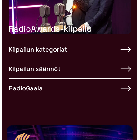
RadioAwards-kilpailu
Kilpailun kategoriat
Kilpailun säännöt
RadioGaala