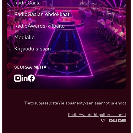
RadioGaala
RadioGaalan ehdokkaat
RadioAwards-kilpailu
Medialle
Kirjaudu sisään
SEURAA MEITÄ
LinedIn
Facebook
Instagram
Tietosuojaseloste
Yleisöäänestyksen säännöt ja ehdot
RadioAwards-kilpailun säännöt