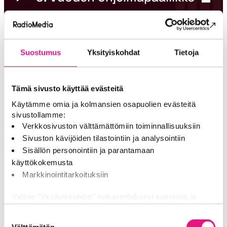
4. Vuoden musiikkipäällikkö
Suostumus
Yksityiskohdat
Tietoja
5. Vuoden sisällöntekijä
Tämä sivusto käyttää evästeitä
6. Vuoden
Käytämme omia ja kolmansien osapuolien evästeitä
radioammattilainen
sivustollamme:
Verkkosivuston välttämättömiin toiminnallisuuksiin
Sivuston kävijöiden tilastointiin ja analysointiin
7. Vuoden radiomyyjä,
Sisällön personointiin ja parantamaan
käyttökokemusta
valtakunnallinen
Markkinointitarkoituksiin
Valitse "Yksityiskohdat" tarkastellaksesi evästeitä ja
8. Vuoden radiomyyjä,
tehdäksesi muutoksia valintaasi.
paikallinen
Suostumuksen