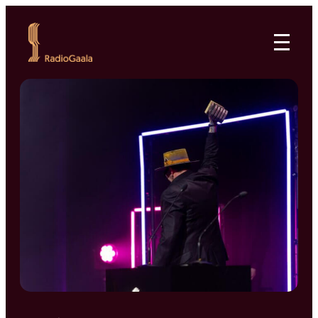
Siirry
suoraan
RadioGaala
sisältöön