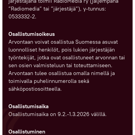
järjestäjänä toimii RadioMedia ry (jäljempänä
”Radiomedia” tai ”järjestäjä”), y-tunnus:
0533332-2.
Osallistumisoikeus
Arvontaan voivat osallistua Suomessa asuvat
luonnolliset henkilöt, pois lukien järjestäjän
työntekijät, jotka ovat osallistuneet arvonnan tai
sen osien valmisteluun tai toteuttamiseen.
Arvontaan tulee osallistua omalla nimellä ja
toimivalla puhelinnumerolla sekä
sähköpostiosoitteella.
Osallistumisaika
Osallistumisaika on 9.2.-1.3.2026 välillä.
Osallistuminen