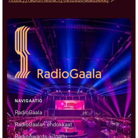
NAVIGAATIO
RadioGaala
RadioGaalan ehdokkaat
RadioAwards-kilpailu