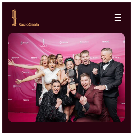
Siirry
suoraan
RadioGaala
sisältöön