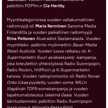
palkittiin POPfm:n
Cia Heritty
.
Myyntikategorioissa vuoden valtakunnallinen
radiomyyjä oli
Maria Kerminen
Sanoma Media
Finlandilta ja vuoden paikallinen radiomyyjä
Riina Peltonen
Alueradiot Sastamalasta. Vuoden
myyntiteko -palkinto myönnettiin
Bauer Media
Retail Audiolle
. Vuoden luova ratkaisu oli
K-
Supermarketin Suuri asiakaskysely
-kampanja,
joka toteutettiin yhteistyössä Radio Suomipopin,
Radio Rockin, HitMixin ja K-Supermarketin
kanssa. Vuoden radiopromootio oli Radio Novan
Onks liikaa pyydetty,
vuoden some
NRJ:n
Iltapäivän TOP5
-somekampanja ja vuoden
tapahtumatoteutus
Iskelmä Gaala
. Vuoden
äänituotannoksi palkittiin Radio Suomipopin
öissä soinut
Yölinjalla Pekka Pöllö
.