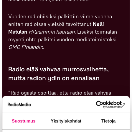
Vuoden radiobiisiksi palkittiin viime vuonna
eniten radioissa yleisöä tavoittanut
Nelli
Matulan
Hitaammin hautaan.
Lisäksi toimialan
myyntijohto palkitsi vuoden mediatoimistoksi
OMD Finlandin
.
Radio elää vahvaa murrosvaihetta,
mutta radion ydin on ennallaan
”Radiogaala osoittaa, että radio elää vahvaa
murrosvaihetta: yleisöt muuttuvat ja audio
liikkuu yhä useammilla alustoilla. Silti radion
ydin on ennallaan, eli laadukas sisältö,
Suostumus
Yksityiskohdat
Tietoja
luotettavat äänet ja kyky tavoittaa laajasti. Nyt
nämä vahvuudet hyödynnetään uudella tavalla”,