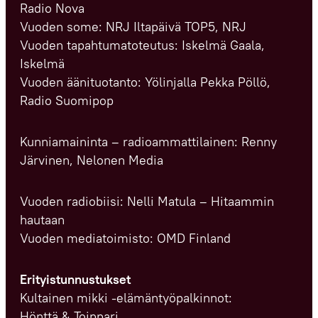
Radio Nova
Vuoden some: NRJ Iltapäivä TOP5, NRJ
Vuoden tapahtumatoteutus: Iskelmä Gaala,
Iskelmä
Vuoden äänituotanto: Yölinjalla Pekka Pöllö,
Radio Suomipop
Kunniamaininta – radioammattilainen: Renny
Järvinen, Nelonen Media
Vuoden radiobiisi: Nelli Matula – Hitaammin
hautaan
Vuoden mediatoimisto: OMD Finland
Erityistunnustukset
Kultainen mikki -elämäntyöpalkinnot:
Hönttä & Toippari