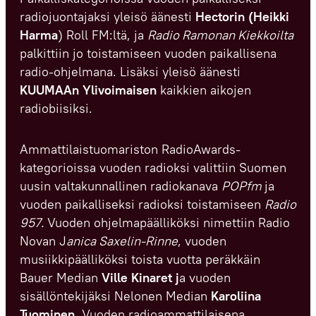
radiojuontajaksi yleisö äänesti
Hectorin (Heikki
Harma
) Roll FM:ltä, ja
Radio Ramonan Kiekkoilta
palkittiin jo toistamiseen vuoden paikallisena
radio-ohjelmana. Lisäksi yleisö äänesti
KUUMAAn Ylivoimaisen
kaikkien aikojen
radiobiisiksi.
Ammattilaistuomariston RadioAwards-
kategorioissa vuoden radioksi valittiin Suomen
uusin valtakunnallinen radiokanava
POPfm
ja
vuoden paikalliseksi radioksi toistamiseen
Radio
957.
Vuoden ohjelmapäälliköksi nimettiin Radio
Novan J
anica Saxelin-Rinne
, vuoden
musiikkipäälliköksi toista vuotta peräkkäin
Bauer Median
Ville Kinaret j
a vuoden
sisällöntekijäksi Nelonen Median
Karoliina
Tuominen
. Vuoden radioammattilaisena