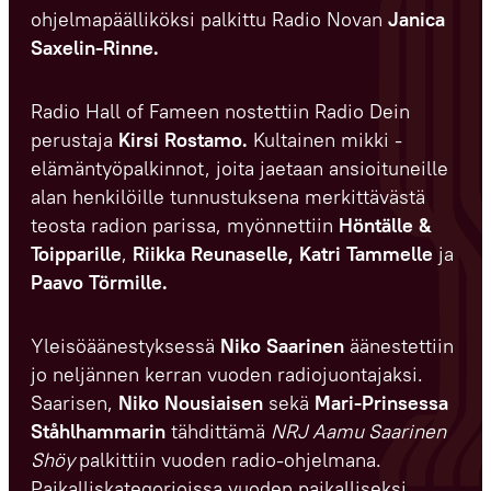
ohjelmapäälliköksi palkittu Radio Novan
Janica
Saxelin-Rinne.
Radio Hall of Fameen nostettiin Radio Dein
perustaja
Kirsi Rostamo.
Kultainen mikki -
elämäntyöpalkinnot, joita jaetaan ansioituneille
alan henkilöille tunnustuksena merkittävästä
teosta radion parissa, myönnettiin
Höntälle &
Toipparille
,
Riikka Reunaselle,
Katri Tammelle
ja
Paavo Törmille.
Yleisöäänestyksessä
Niko Saarinen
äänestettiin
jo neljännen kerran vuoden radiojuontajaksi.
Saarisen,
Niko Nousiaisen
sekä
Mari-Prinsessa
Ståhlhammarin
tähdittämä
NRJ Aamu Saarinen
Shöy
palkittiin vuoden radio-ohjelmana.
Paikalliskategorioissa vuoden paikalliseksi