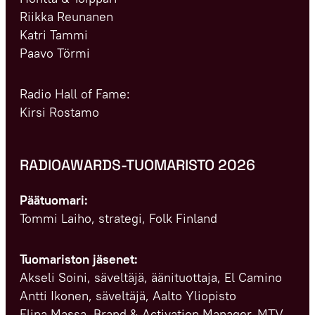
Riikka Reunanen
Katri Tammi
Paavo Törmi
Radio Hall of Fame:
Kirsi Rostamo
RADIOAWARDS-TUOMARISTO 2026
Päätuomari:
Tommi Laiho, strategi, Folk Finland
Tuomariston jäsenet:
Akseli Soini, säveltäjä, äänituottaja, El Camino
Antti Ikonen, säveltäjä, Aalto Yliopisto
Elina Massa, Brand & Activation Manager, MTV