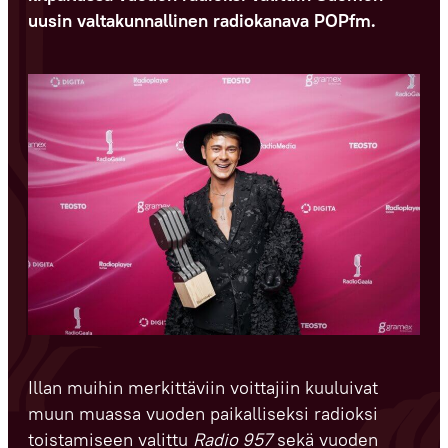
uusin valtakunnallinen radiokanava POPfm.
Illan muihin merkittäviin voittajiin kuuluivat
muun muassa vuoden paikalliseksi radioksi
toistamiseen valittu
Radio 957
sekä vuoden