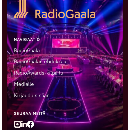
NAVIGAATIO
RadioGaala
RadioGaalan ehdokkaat
RadioAwards-kilpailu
Medialle
Kirjaudu sisään
SEURAA MEITÄ