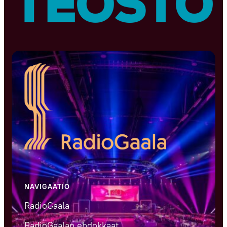
NAVIGAATIO
RadioGaala
RadioGaalan ehdokkaat