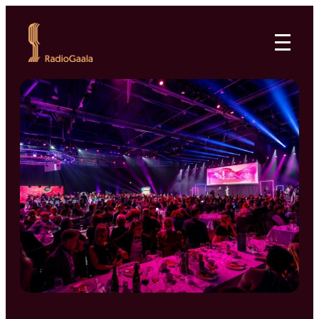
Siirry
suoraan
RadioGaala
sisältöön