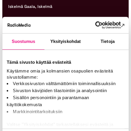
Iskelmä Gaala, Iskelmä
Vuoden radiopromootio
Suostumus
Yksityiskohdat
Tietoja
Aamulypsy Areena, Radio Suomipop
Tämä sivusto käyttää evästeitä
Vuoden some
Käytämme omia ja kolmansien osapuolien evästeitä
sivustollamme:
Verkkosivuston välttämättömiin toiminnallisuuksiin
NRJ:n TikTok, NRJ
Sivuston kävijöiden tilastointiin ja analysointiin
Sisällön personointiin ja parantamaan
Vuoden äänituotanto
käyttökokemusta
Markkinointitarkoituksiin
Joulumusavapaa, Radio Rock
Valitse "Yksityiskohdat" tarkastellaksesi evästeitä ja
tehdäksesi muutoksia valintaasi.