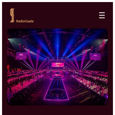
Siirry
suoraan
RadioGaala
sisältöön