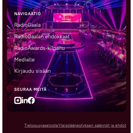
NAVIGAATIO
RadioGaala
RadioGaalan ehdokkaat
RadioAwards-kilpailu
Medialle
Kirjaudu sisään
SEURAA MEITÄ
LinedIn
Facebook
Instagram
Tietosuojaseloste
Yleisöäänestyksen säännöt ja ehdot