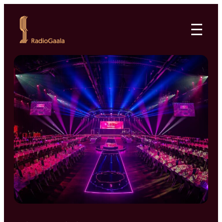
Siirry
suoraan
RadioGaala
sisältöön