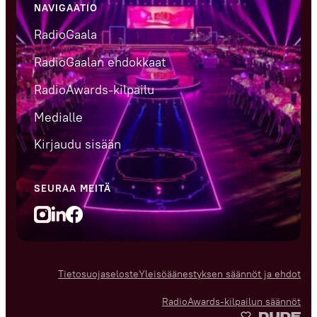
NAVIGAATIO
RadioGaala
RadioGaalan ehdokkaat
RadioAwards-kilpailu
Medialle
Kirjaudu sisään
SEURAA MEITÄ
LinedIn
Facebook
Instagram
Tietosuojaseloste
Yleisöäänestyksen säännöt ja ehdot
RadioAwards-kilpailun säännöt