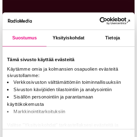
Kaisu Laine, Bauer Media
Vuoden radiomyyntitiimi, valtakunnallinen
Suostumus
Yksityiskohdat
Tietoja
Sanoma Media Finland valtakunnallinen myyntitiimi
Tämä sivusto käyttää evästeitä
Käytämme omia ja kolmansien osapuolien evästeitä
sivustollamme:
Vuoden radiomyyntitiimi, paikallinen
Verkkosivuston välttämättömiin toiminnallisuuksiin
Sivuston kävijöiden tilastointiin ja analysointiin
Sisällön personointiin ja parantamaan
Bauer Median Kaakon myyntitiimi, Bauer Media
käyttökokemusta
Markkinointitarkoituksiin
Vuoden luova ratkaisu
Valitse "Yksityiskohdat" tarkastellaksesi evästeitä ja
tehdäksesi muutoksia valintaasi.