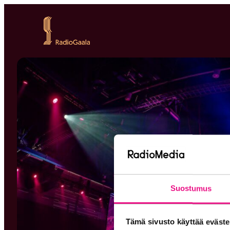
Siirry
suoraan
RadioGaala
sisältöön
Suostumus
Tämä sivusto käyttää eväste