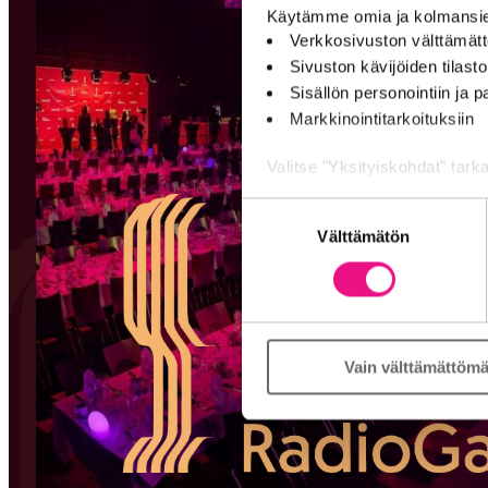
Käytämme omia ja kolmansien
Verkkosivuston välttämätt
Sivuston kävijöiden tilastoi
Sisällön personointiin ja
Markkinointitarkoituksiin
Valitse "Yksityiskohdat" tark
Suostumuksen
Jaamme sosiaalisen median, m
Kumppanimme voivat yhdistää nä
Välttämätön
valinta
heidän palvelujaan (esim. Go
Vain välttämättömä