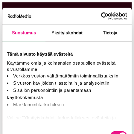
Siirry
suoraan
RadioGaala
sisältöön
Suostumus
Yksityiskohdat
Tietoja
Tämä sivusto käyttää evästeitä
Käytämme omia ja kolmansien osapuolien evästeitä
sivustollamme:
Verkkosivuston välttämättömiin toiminnallisuuksiin
Sivuston kävijöiden tilastointiin ja analysointiin
Sisällön personointiin ja parantamaan
käyttökokemusta
Markkinointitarkoituksiin
Valitse "Yksityiskohdat" tarkastellaksesi evästeitä ja
tehdäksesi muutoksia valintaasi.
Suostumuksen