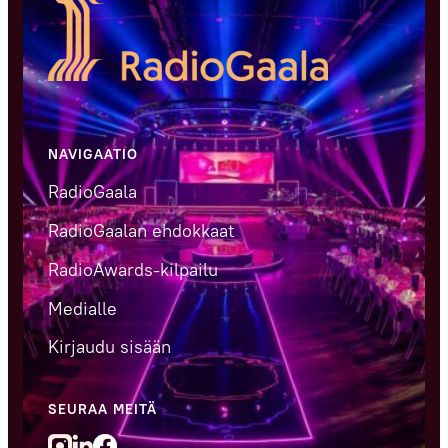
NAVIGAATIO
RadioGaala
RadioGaalan ehdokkaat
RadioAwards-kilpailu
Medialle
Kirjaudu sisään
SEURAA MEITÄ