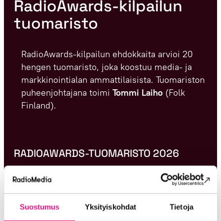
RadioAwards-kilpailun
tuomaristo
RadioAwards-kilpailun ehdokkaita arvioi 20
hengen tuomaristo, joka koostuu media- ja
markkinointialan ammattilaisista. Tuomariston
puheenjohtajana toimi
Tommi Laiho
(Folk
Finland).
RADIOAWARDS-TUOMARISTO 2026
Päätuomari:
Tommi Laiho, strategi, Folk Finland
Tuomariston jäsenet:
Suostumus
Yksityiskohdat
Tietoja