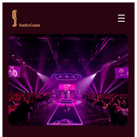
Siirry
suoraan
RadioGaala
sisältöön